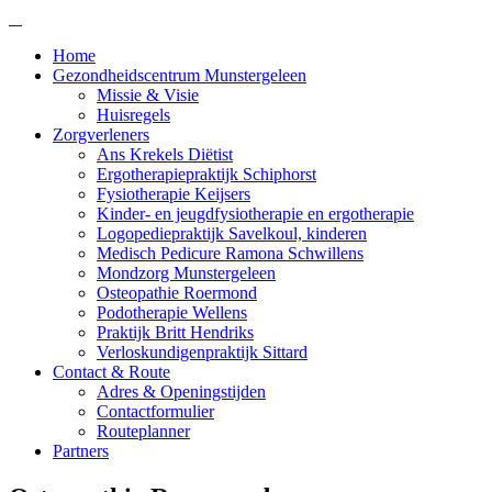
Home
Gezondheidscentrum Munstergeleen
Missie & Visie
Huisregels
Zorgverleners
Ans Krekels Diëtist
Ergotherapiepraktijk Schiphorst
Fysiotherapie Keijsers
Kinder- en jeugdfysiotherapie en ergotherapie
Logopediepraktijk Savelkoul, kinderen
Medisch Pedicure Ramona Schwillens
Mondzorg Munstergeleen
Osteopathie Roermond
Podotherapie Wellens
Praktijk Britt Hendriks
Verloskundigenpraktijk Sittard
Contact & Route
Adres & Openingstijden
Contactformulier
Routeplanner
Partners